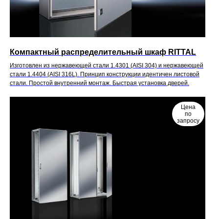
Компактный распределительный шкаф RITTAL
Изготовлен из нержавеющей стали 1.4301 (AISI 304) и нержавеющей
стали 1.4404 (AISI 316L). Принцип конструкции идентичен листовой
стали. Простой внутренний монтаж. Быстрая установка дверей.
Цена
по
запросу