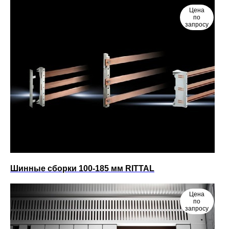
Цена
по
запросу
Шинные сборки 100-185 мм RITTAL
Цена
по
запросу