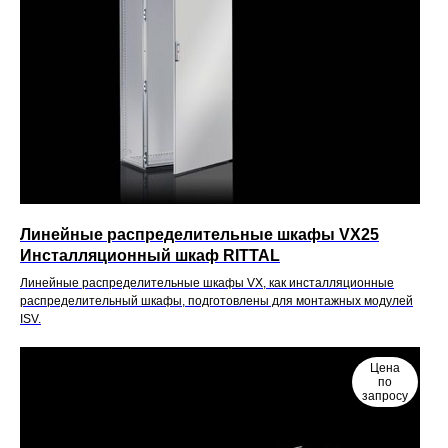
Линейные распределительные шкафы VX25
Инсталляционный шкаф RITTAL
Линейные распределительные шкафы VX, как инсталляционные
распределительный шкафы, подготовлены для монтажных модулей
ISV.
Цена
по
запросу