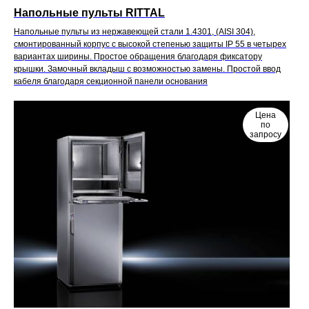
Напольные пульты RITTAL
Напольные пульты из нержавеющей стали 1.4301, (AISI 304),
смонтированный корпус с высокой степенью защиты IP 55 в четырех
вариантах ширины. Простое обращения благодаря фиксатору
крышки. Замочный вкладыш с возможностью замены. Простой ввод
кабеля благодаря секционной панели основания
Цена
по
запросу