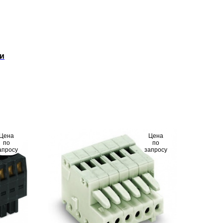
ии
Цена
Цена
по
по
апросу
запросу