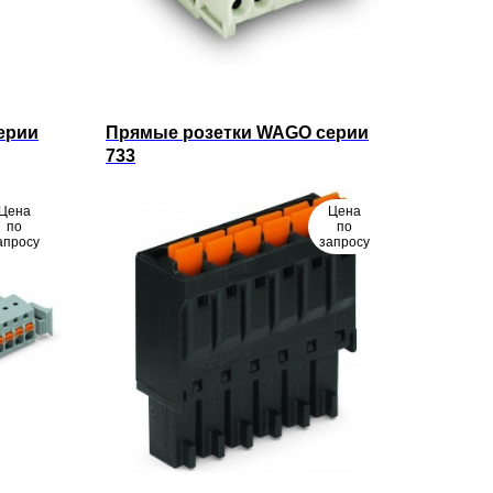
ерии
Прямые розетки WAGO серии
733
Цена
Цена
по
по
апросу
запросу