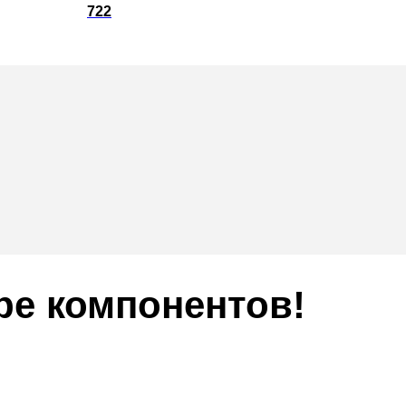
722
ре компонентов!