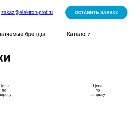
zakaz@elektron-prof.ru
ОСТАВИТЬ ЗАЯВКУ
авляемые бренды
Каталоги
ки
Цена
Цена
по
по
апросу
запросу