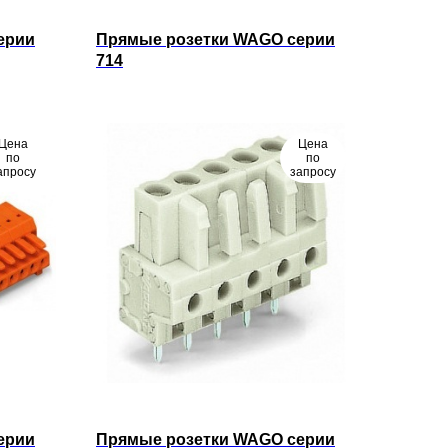
ерии
Прямые розетки WAGO серии
714
Цена
Цена
по
по
апросу
запросу
ерии
Прямые розетки WAGO серии