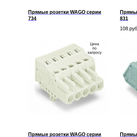
Прямые розетки WAGO серии
Прямы
734
831
108
руб
Цена
по
запросу
Прямые розетки WAGO серии
Прямы