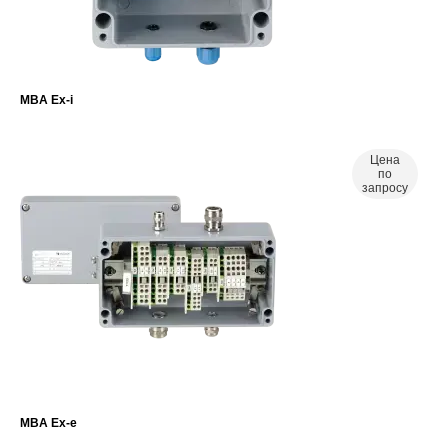
MBA Ex-i
Цена
по
запросу
MBA Ex-e