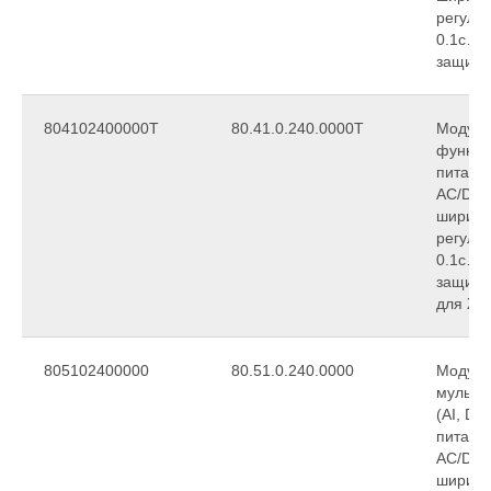
регули
0.1с…2
защиты
804102400000T
80.41.0.240.0000T
Модуль
функци
питани
АС/DC,
ширина
регули
0.1с…2
защиты
для ЖД
805102400000
80.51.0.240.0000
Модуль
мульти
(AI, DI
питани
АС/DC,
ширина