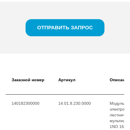
ОТПРАВИТЬ ЗАПРОС
Заказной номер
Артикул
Описание
140182300000
14.01.8.230.0000
Модульны
электронн
лестничны
мультифун
1NO 16A, 3