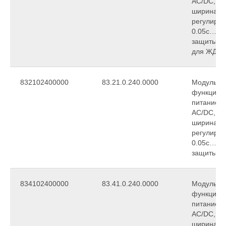
АС/DC, 1C
ширина 2
регулиров
0.05с…10д
защиты IP
для ЖД-т
832102400000
83.21.0.240.0000
Модульны
функциона
питание 
АС/DC, 1C
ширина 2
регулиров
0.05с…10д
защиты IP
834102400000
83.41.0.240.0000
Модульны
функциона
питание 
АС/DC, 1C
ширина 2