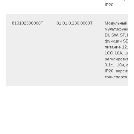
IP20
810102300000T
81.01.0.230.0000T
Модульный та
мультифункцио
DI, SW, SP, BE,
функции SET, 
питание 12…2
1CO 16A, шири
регулировка в
0.1с…10ч, сте
IP20, версия 
транспорта