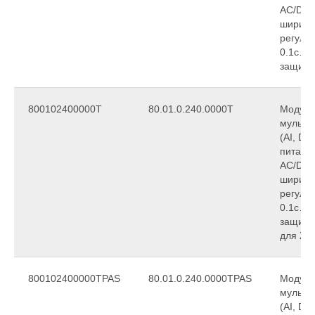
АС/DC,
ширина
регули
0.1с…2
защиты
800102400000T
80.01.0.240.0000T
Модуль
мульти
(AI, DI
питани
АС/DC,
ширина
регули
0.1с…2
защиты
для ЖД
800102400000TPAS
80.01.0.240.0000TPAS
Модуль
мульти
(AI, DI