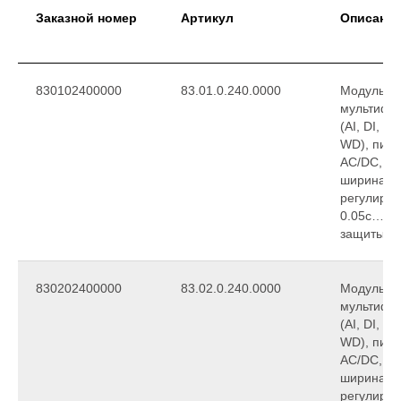
Заказной номер
Артикул
Описани
830102400000
83.01.0.240.0000
Модульны
мультифу
(AI, DI, S
WD), пит
АС/DC, 1C
ширина 2
регулиров
0.05с…10д
защиты IP
830202400000
83.02.0.240.0000
Модульны
мультифу
(AI, DI, S
WD), пит
АС/DC, 2C
ширина 2
регулиров