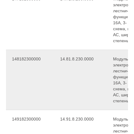
электронн
лестничны
функцион
16A, 3- и
схема, пи
АC, ширин
степень з
148182300000
14.81.8.230.0000
Модульны
электронн
лестничны
функцион
16A, 3- и
схема, пи
АC, ширин
степень з
149182300000
14.91.8.230.0000
Модульны
электронн
лестничны