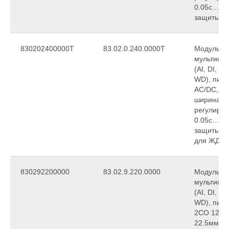
0.05с…10д
защиты IP
830202400000T
83.02.0.240.0000T
Модульны
мультифу
(AI, DI, S
WD), пит
АС/DC, 2C
ширина 2
регулиров
0.05с…10д
защиты IP
для ЖД-т
830292200000
83.02.9.220.0000
Модульны
мультифу
(AI, DI, S
WD), пита
2CO 12A,
22.5мм, р