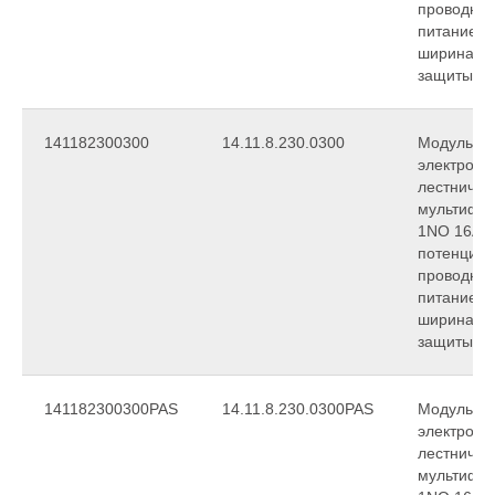
проводная
питание 2
ширина 17
защиты IP
141182300300
14.11.8.230.0300
Модульны
электронн
лестничны
мультифун
1NO 16A (к
потенциала
проводная
питание 2
ширина 17
защиты IP
141182300300PAS
14.11.8.230.0300PAS
Модульны
электронн
лестничны
мультифун