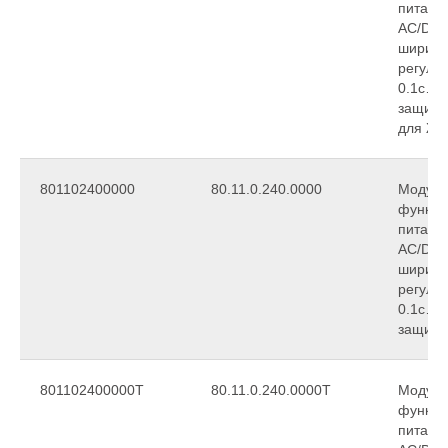
питани
АС/DC,
ширина
регули
0.1с…2
защиты
для ЖД
801102400000
80.11.0.240.0000
Модуль
функци
питани
АС/DC,
ширина
регули
0.1с…2
защиты
801102400000T
80.11.0.240.0000T
Модуль
функци
питани