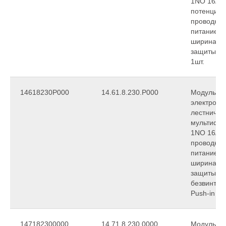
1NO 16A (к
потенциала
проводная
питание 2
ширина 17
защиты IP
1шт.
14618230P000
14.61.8.230.P000
Модульны
электронн
лестничны
мультифун
1NO 16A, 3
проводная
питание 2
ширина 17
защиты IP
безвинтов
Push-in
147182300000
14.71.8.230.0000
Модульны