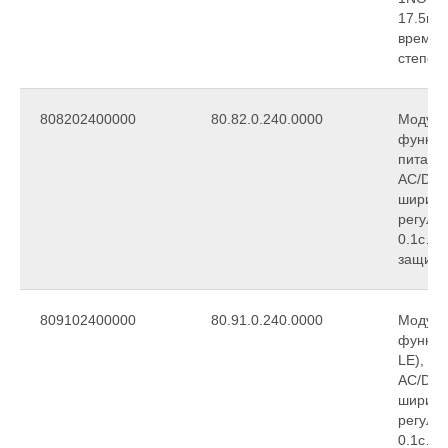
17.5мм
времен
степен
808202400000
80.82.0.240.0000
Модуль
функци
питани
АС/DC,
ширина
регули
0.1с…2
защиты
809102400000
80.91.0.240.0000
Модуль
функци
LE), п
АС/DC,
ширина
регули
0.1с…2