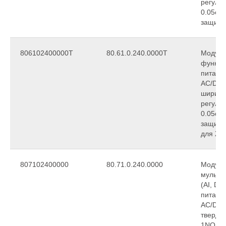
регули
0.05с…
защиты
806102400000T
80.61.0.240.0000T
Модуль
функци
питани
АС/DC,
ширина
регули
0.05с…
защиты
для ЖД
807102400000
80.71.0.240.0000
Модуль
мульти
(AI, DI
питани
АС/DC, 
твердо
1NO 1A