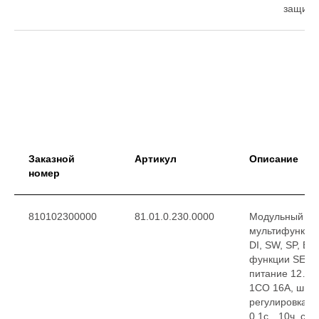
защиты
Заказной
Артикул
Описание
номер
810102300000
81.01.0.230.0000
Модульный та
мультифункцио
DI, SW, SP, BE,
функции SET, 
питание 12…2
1CO 16A, шири
регулировка в
0.1с…10ч, сте