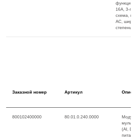
функцион
16A, 3-пр
схема, пи
АC, ширин
степень з
Заказной номер
Артикул
Описа
800102400000
80.01.0.240.0000
Модуль
мульти
(AI, DI
питани