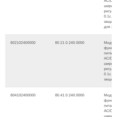
АС/DC,
ширина
регули
0.1с…2
защиты
для ЖД
802102400000
80.21.0.240.0000
Модуль
функци
питани
АС/DC,
ширина
регули
0.1с…2
защиты
804102400000
80.41.0.240.0000
Модуль
функци
питани
АС/DC,
ширина