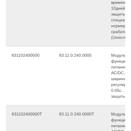
времени 
10дней, с
защиты IP
специальн
нормиров
срабатыв
(Umin=0,6
831102400000
83.11.0.240.0000
Модульны
функциона
питание 
АС/DC, 1C
ширина 2
регулиров
0.05с…10д
защиты IP
831102400000T
83.11.0.240.0000T
Модульны
функциона
питание 